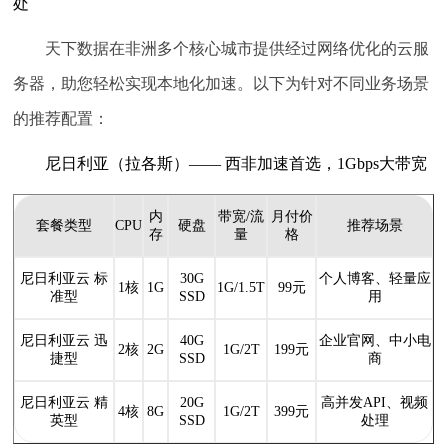
处
天下数据在非洲多个核心城市提供经过网络优化的云服
务器，助您轻松实现本地化加速。以下为针对不同业务场景
的推荐配置：
尼日利亚（拉各斯）—— 西非加速首选，1Gbps大带宽
内
带宽/流
月付价
套餐类型
CPU
硬盘
推荐场景
存
量
格
尼日利亚云 标
30G
个人博客、轻量应
1核
1G
1G/1.5T
99元
准型
SSD
用
尼日利亚云 迅
40G
企业官网、中小电
2核
2G
1G/2T
199元
捷型
SSD
商
尼日利亚云 精
20G
高并发API、视频
4核
8G
1G/2T
399元
英型
SSD
处理