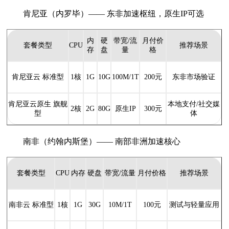
肯尼亚（内罗毕）—— 东非加速枢纽，原生IP可选
内
硬
带宽/流
月付价
套餐类型
CPU
推荐场景
存
盘
量
格
肯尼亚云 标准型
1核
1G
10G
100M/1T
200元
东非市场验证
肯尼亚云原生 旗舰
本地支付/社交媒
2核
2G
80G
原生IP
300元
型
体
南非（约翰内斯堡）—— 南部非洲加速核心
套餐类型
CPU
内存
硬盘
带宽/流量
月付价格
推荐场景
南非云 标准型
1核
1G
30G
10M/1T
100元
测试与轻量应用