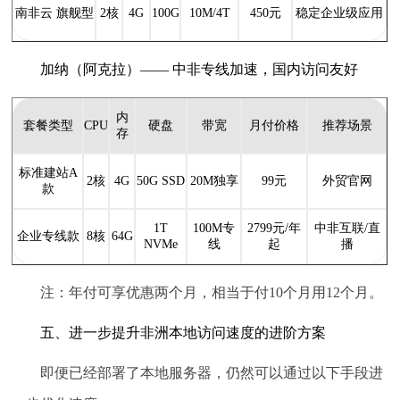
南非云 旗舰型
2核
4G
100G
10M/4T
450元
稳定企业级应用
加纳（阿克拉）—— 中非专线加速，国内访问友好
内
套餐类型
CPU
硬盘
带宽
月付价格
推荐场景
存
标准建站A
2核
4G
50G SSD
20M独享
99元
外贸官网
款
1T
100M专
2799元/年
中非互联/直
企业专线款
8核
64G
NVMe
线
起
播
注：年付可享优惠两个月，相当于付10个月用12个月。
五、进一步提升非洲本地访问速度的进阶方案
即便已经部署了本地服务器，仍然可以通过以下手段进