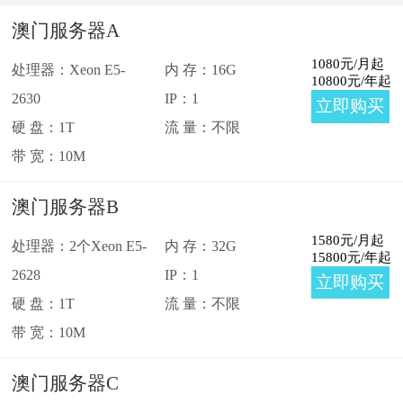
韩国站群
澳门
澳门服务器A
日本
日本站群
1080
元/月起
处理器：Xeon E5-
内 存：16G
10800
元/年起
2630
IP：1
立即购买
新加坡
新加坡站群
硬 盘：1T
流 量：不限
带 宽：10M
台湾
越南
澳门服务器B
泰国
菲律宾
1580
元/月起
处理器：2个Xeon E5-
内 存：32G
15800
元/年起
2628
IP：1
立即购买
印度
柬埔寨
硬 盘：1T
流 量：不限
带 宽：10M
马来西亚
巴基斯坦
澳门服务器C