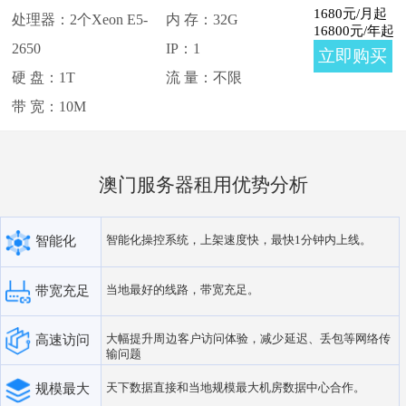
印度尼西亚
阿联酋迪拜
1680
元/月起
处理器：2个Xeon E5-
内 存：32G
16800
元/年起
2650
IP：1
立即购买
哈萨克斯坦
伊朗
硬 盘：1T
流 量：不限
带 宽：10M
孟加拉国
澳门服务器租用优势分析
智能化操控系统，上架速度快，最快1分钟内上线。
智能化
当地最好的线路，带宽充足。
带宽充足
大幅提升周边客户访问体验，减少延迟、丢包等网络传
高速访问
输问题
天下数据直接和当地规模最大机房数据中心合作。
规模最大