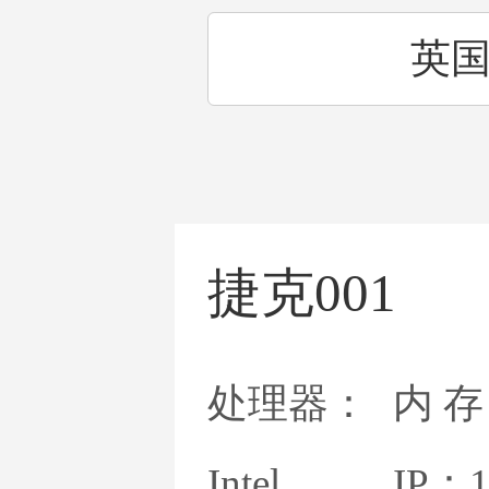
英
法
捷克001
意大
处理器：
内 存
Intel
IP：