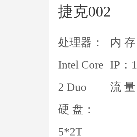
捷克002
塞浦
处理器：
内 存
保加
Intel Core
IP：
2 Duo
流 
希
硬 盘：
5*2T