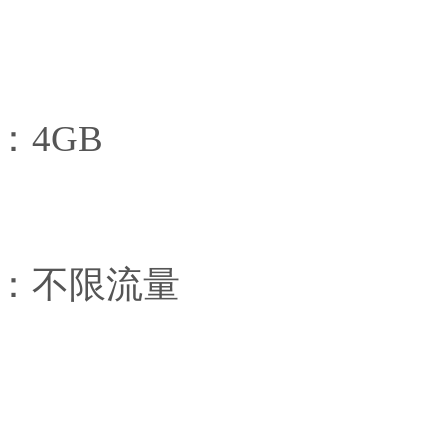
路斯
马
：4GB
利亚
匈
1
量：不限流量
腊
挪