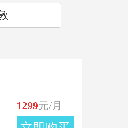
敦
耳其
利时
1299
元/月
立即购买