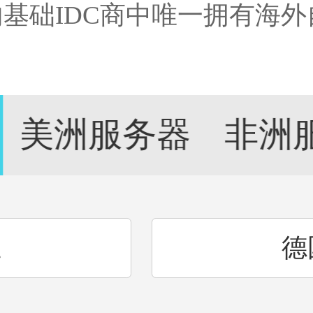
内基础IDC商中唯一拥有海
！
美洲服务器
非洲
兰
德