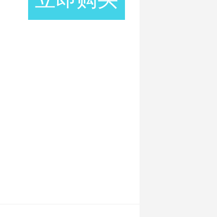
兰
士
克