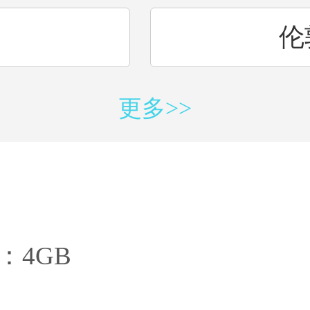
国
伦
更多>>
国
土
利
比
：4GB
1