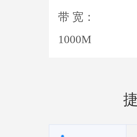
摩尔
带 宽：
1000M
芬