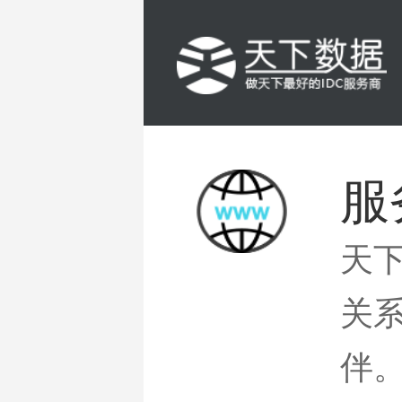
服
天
关
伴