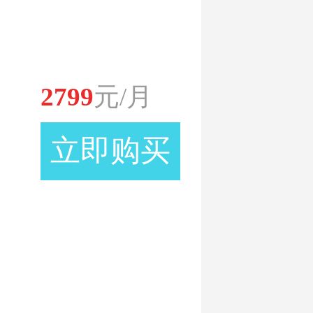
其他
2799
元/月
牙利
立即购买
威