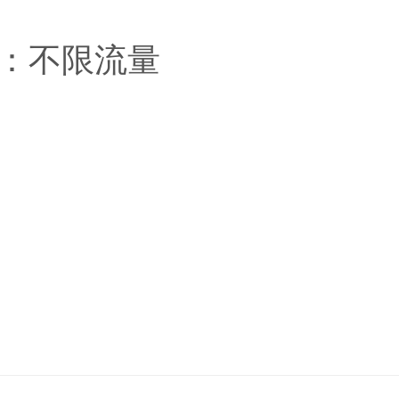
斯
波
量：不限流量
牙
瑞
宛
捷