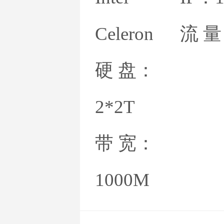
俄罗
Celeron
流 
硬 盘：
西班
2*2T
带 宽：
立陶
1000M