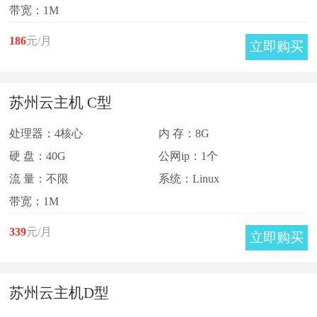
带宽：1M
186
元/月
立即购买
苏州云主机 C型
处理器：4核心
内 存：8G
硬 盘：40G
公网ip：1个
流 量：不限
系统：Linux
带宽：1M
339
元/月
立即购买
苏州云主机D型