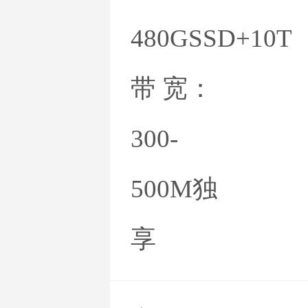
480GSSD+10T
带 宽：
300-
500M独
享