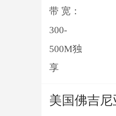
带 宽：
300-
500M独
享
美国佛吉尼