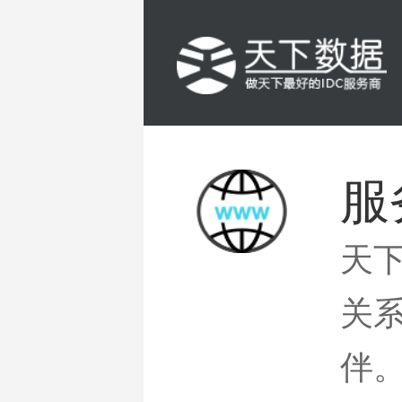
服
天
关
伴