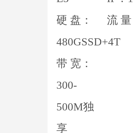
亚特
硬 盘：
流 
480GSSD+4T
带 宽：
300-
500M独
享