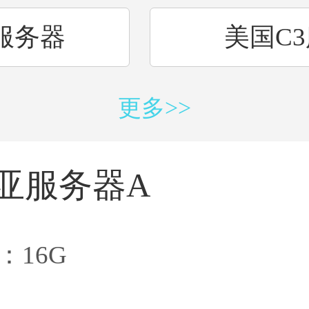
服务器
美国C
更多>>
宽服务器
西
亚服务器A
尼亚
芝
：16G
1