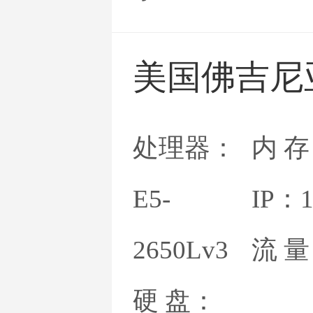
美国佛吉尼
处理器：
内 存
E5-
IP：
2650Lv3
流 
硬 盘：