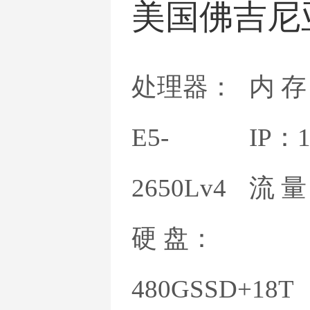
美国佛吉尼
处理器：
内 存
E5-
IP：
2650Lv4
流 
硬 盘：
480GSSD+18T