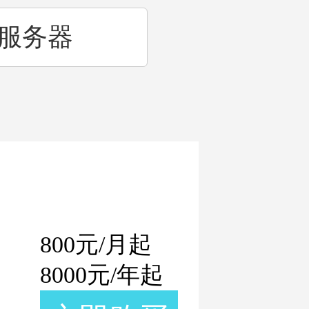
3服务器
雅图
加哥
800
元/月起
8000
元/年起