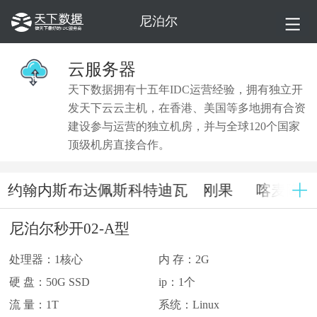
尼泊尔
云服务器
天下数据拥有十五年IDC运营经验，拥有独立开
发天下云云主机，在香港、美国等多地拥有合资
建设参与运营的独立机房，并与全球120个国家
顶级机房直接合作。
机
约翰内斯
布达佩斯
科特迪瓦
刚果
喀麦隆
堡
尼泊尔秒开02-A型
处理器：1核心
内 存：2G
硬 盘：50G SSD
ip：1个
流 量：1T
系统：Linux