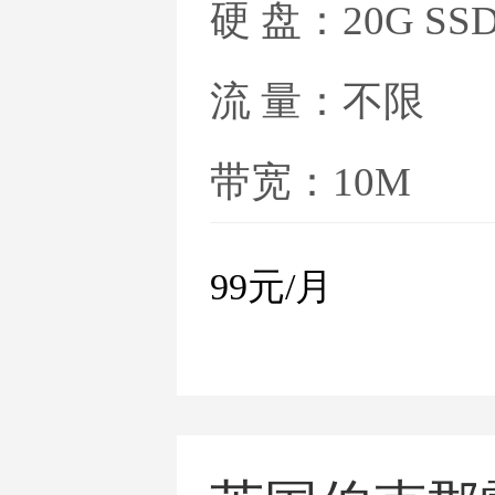
硬 盘：20G SS
流 量：不限
带宽：10M
99
元/月