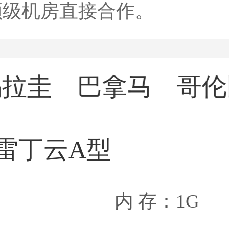
顶级机房直接合作。
乌拉圭
巴拿马
哥伦
云
云
亚
雷丁云A型
内 存：1G