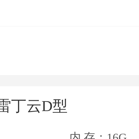
雷丁云D型
内 存：16G