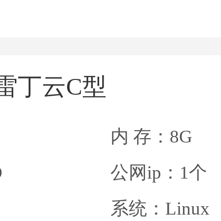
雷丁云C型
内 存：8G
D
公网ip：1个
系统：Linux