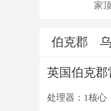
家
摩尔多
伯克郡
瓦
云
英国伯克郡
处理器：1核心