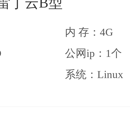
雷丁云B型
内 存：4G
D
公网ip：1个
系统：Linux