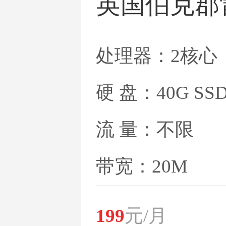
英国伯克郡
处理器：2核心
硬 盘：40G SS
流 量：不限
带宽：20M
199
元/月