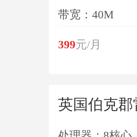
带宽：40M
399
元/月
英国伯克郡
处理器：8核心