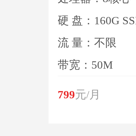
硬 盘：160G S
流 量：不限
带宽：50M
799
元/月