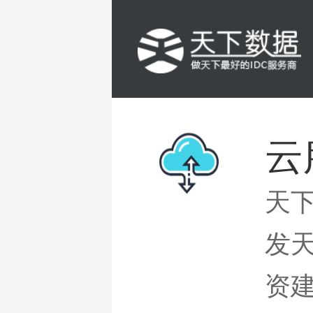
云
天
发
资