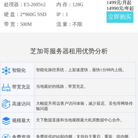
1499
元/月起
处理器：E5-2695v2
内 存：128G
14990
元/年起
硬 盘：2*960G SSD
IP：1
立即购买
带 宽：500M
流 量：不限
芝加哥服务器租用优势分析
智能化操控系统，上架速度快，最快1分钟内上线。
智能化
当地最好的线路，带宽充足。
带宽充足
大幅提升周边客户访问体验，减少延迟、丢包等网络传
高速访问
输问题
天下数据直接和当地规模最大机房数据中心合作。
规模最大
免费提供IPMI和内网，支持自主重启，重装、组内网。
免费资源