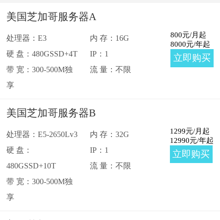
美国大带宽服务器
西雅图
美国芝加哥服务器A
佛吉尼亚
芝加哥
800
元/月起
处理器：E3
内 存：16G
8000
元/年起
硬 盘：480GSSD+4T
IP：1
立即购买
亚特兰大
丹佛
带 宽：300-500M独
流 量：不限
享
美国芝加哥服务器B
1299
元/月起
处理器：E5-2650Lv3
内 存：32G
12990
元/年起
硬 盘：
IP：1
立即购买
480GSSD+10T
流 量：不限
带 宽：300-500M独
享