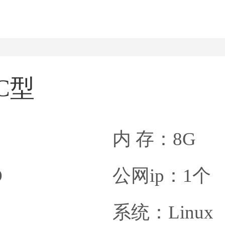
C型
内 存：8G
D
公网ip：1个
系统：Linux