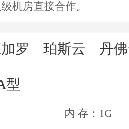
顶级机房直接合作。
班加罗
珀斯云
丹佛
尔
A型
内 存：1G