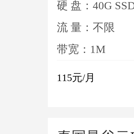
硬 盘：40G SS
流 量：不限
带宽：1M
115
元/月