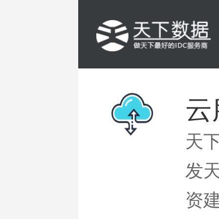
云
天
发
资