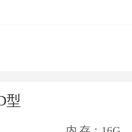
D型
内 存：16G