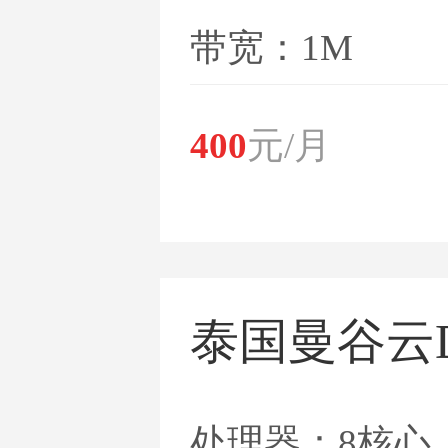
带宽：1M
400
元/月
泰国曼谷云
处理器：8核心