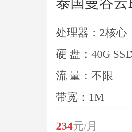
泰国曼谷云
处理器：2核心
硬 盘：40G SS
流 量：不限
带宽：1M
234
元/月