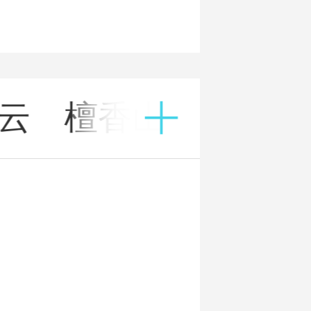
云
檀香山
乌兹别
云
克斯坦
云