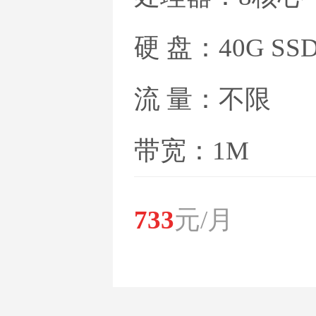
硬 盘：40G SS
流 量：不限
带宽：1M
733
元/月