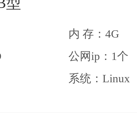
B型
内 存：4G
D
公网ip：1个
系统：Linux