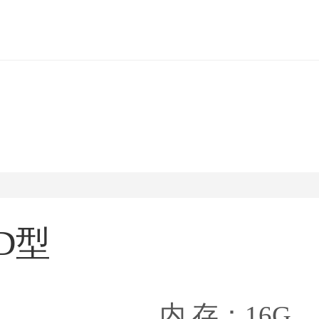
D型
内 存：16G