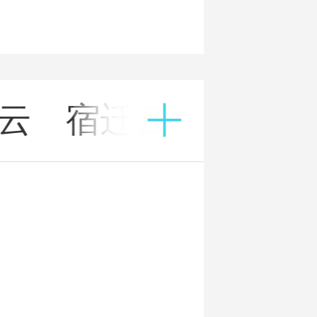
云
宿迁云