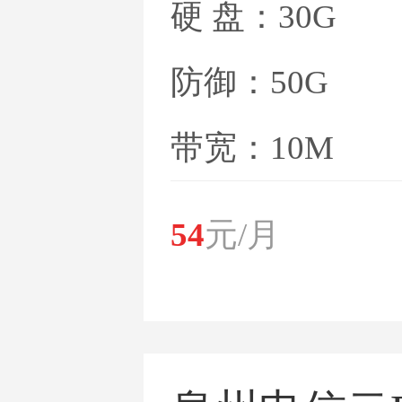
硬 盘：30G
防御：50G
带宽：10M
54
元/月