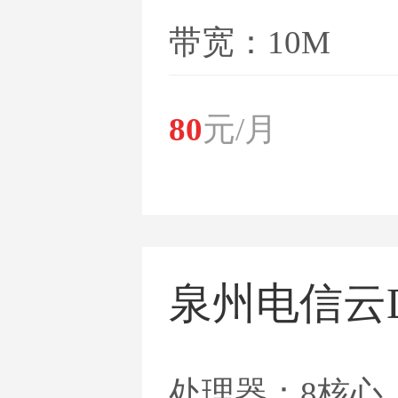
带宽：10M
80
元/月
泉州电信云
处理器：8核心