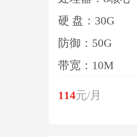
硬 盘：30G
防御：50G
带宽：10M
114
元/月