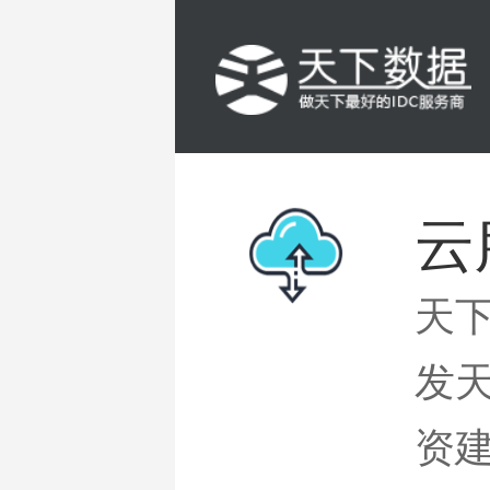
云
天
发
资