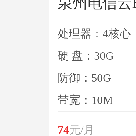
泉州电信云
处理器：4核心
硬 盘：30G
防御：50G
带宽：10M
74
元/月