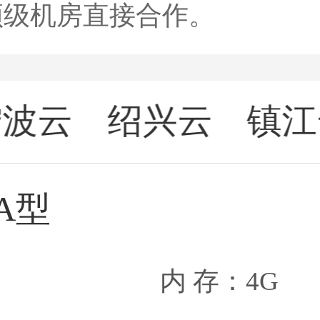
顶级机房直接合作。
宁波云
绍兴云
镇江
A型
内 存：4G