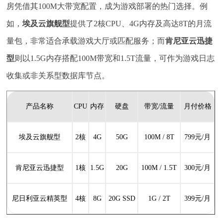
房凭借其100M大带宽配置，成为游戏部署的热门选择。例
如，
埃及云旗舰型
提供了2核CPU、4G内存及高达8T的月流
量包，非常适合承载游戏大厅或匹配服务；而
肯尼亚云迅捷
型
则以1.5G内存搭配100M带宽和1.5T流量，可作为游戏日志
收集或非关系型数据库节点。
产品名称
CPU
内存
硬盘
带宽/流量
月付价格
埃及云旗舰型
2核
4G
50G
100M / 8T
799元/月
肯尼亚云迅捷型
1核
1.5G
20G
100M / 1.5T
300元/月
尼日利亚云精英型
4核
8G
20G SSD
1G / 2T
399元/月