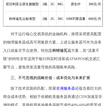
尼日利亚云原生旗舰型
2核
2G
80G
原生IP
300元/月
科特迪瓦云标准型
2核
2G
30G
10M不限流量
600元/月
对于运行核心交易系统的金融机构，推荐采用更高配置
的物理服务器或高可用集群方案。上述云服务器可作为业务
入口或备灾节点使用。特别是
科特迪瓦云
方案，其“流量不
限”的特性非常适用于银行间实时清算或ATM/POS机交易汇
聚节点，避免突发流量导致的高额账单风险。
三、不可忽视的战略价值：成本优化与未来扩展
除了技术层面的匹配，部署
非洲服务器
还蕴含着巨大的
商业成本优势。相较于依赖欧美服务器再通过CDN加速至非
洲的模式，直接租用本地服务器能节省约40%-60%的带宽成