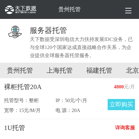
贵州托管
服务器托管
天下数据受深圳电信大力扶持发展IDC业务，已
与全球120个国家达成直接战略合作关系，为企
业提供全球服务器托管服务。
贵州托管
上海托管
福建托管
北京
裸柜托管20A
4800
元/月
托管型号：整柜
IP：50元/个/月
立即购买
宽带：15元/M/月
电 源：20A
1U托管
详询客服