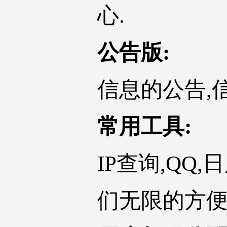
心.
公告版:
信息的公告,
常用工具:
IP查询,QQ
们无限的方便