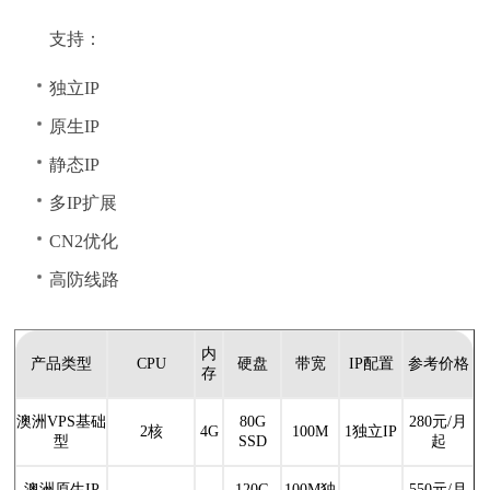
支持：
独立IP
原生IP
静态IP
多IP扩展
CN2优化
高防线路
内
产品类型
CPU
硬盘
带宽
IP配置
参考价格
存
澳洲VPS基础
80G
280元/月
2核
4G
100M
1独立IP
型
SSD
起
澳洲原生IP
120G
100M独
550元/月