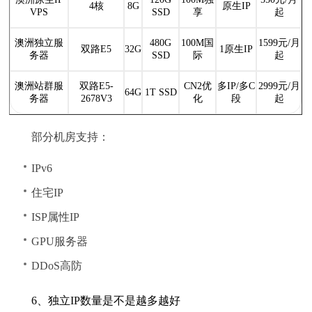
4核
8G
原生IP
VPS
SSD
享
起
澳洲独立服
480G
100M国
1599元/月
双路E5
32G
1原生IP
务器
SSD
际
起
澳洲站群服
双路E5-
CN2优
多IP/多C
2999元/月
64G
1T SSD
务器
2678V3
化
段
起
部分机房支持：
IPv6
住宅IP
ISP属性IP
GPU服务器
DDoS高防
6、独立IP数量是不是越多越好