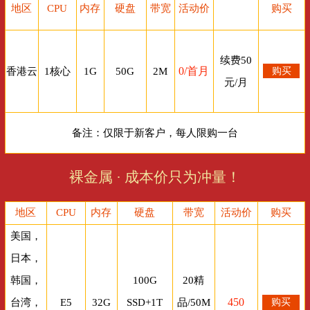
地区
CPU
内存
硬盘
带宽
活动价
购买
续费50
0/首月
香港云
1核心
1G
50G
2M
购买
元/月
备注：仅限于新客户，每人限购一台
裸金属 · 成本价只为冲量！
地区
CPU
内存
硬盘
带宽
活动价
购买
美国，
日本，
韩国，
100G
20精
450
台湾，
E5
32G
SSD+1T
品/50M
购买