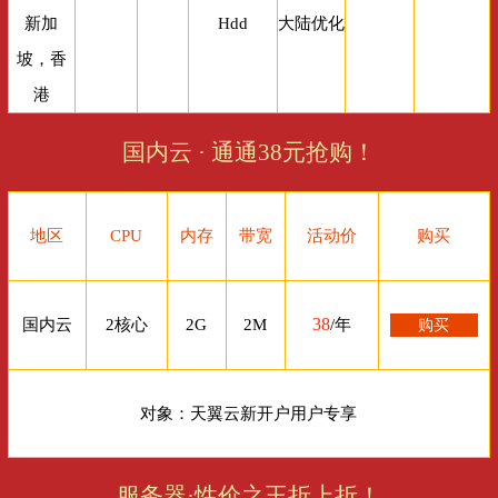
新加
Hdd
大陆优化
坡，香
港
国内云 · 通通38元抢购！
地区
CPU
内存
带宽
活动价
购买
38
国内云
2核心
2G
2M
/年
购买
对象：天翼云新开户用户专享
服务器·性价之王折上折！