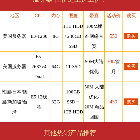
地区
CPU
内存
硬盘
带宽
活动价
购买
1TB HDD
100M标
550
美国服务器
E3-1230
8G
/ 240GB
准网络带
购买
SSD
宽
E5-
300
50M大陆
/首
美国服务器
2683v4
64G
1T SSD
购买
优化
月
Dual
50M 大陆
韩国/日本/德
100GB
E5 12线
优化/
450
国/新加坡/台
32G
SSD +
购买
程
20M 精品
湾
1TB HDD
回国
其他热销产品推荐