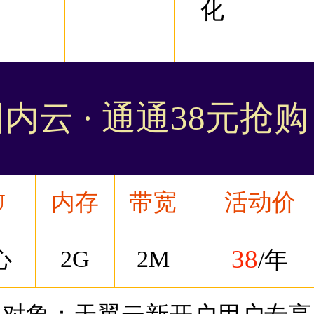
化
内云 · 通通38元抢
U
内存
带宽
活动价
38
心
2G
2M
/年