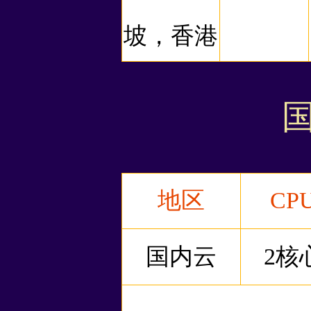
坡，香港
国
地区
CP
国内云
2核