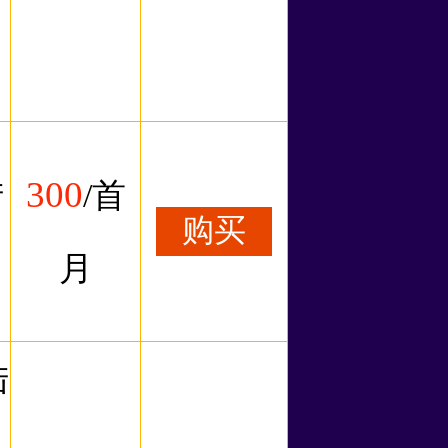
300
陆
/首
购买
月
陆