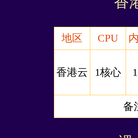
香
地区
CPU
香港云
1核心
备