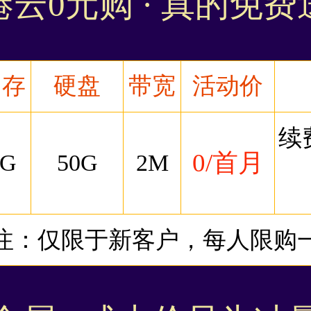
港云0元购 · 真的免费
内存
硬盘
带宽
活动价
续
0/首月
1G
50G
2M
注：仅限于新客户，每人限购