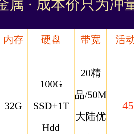
金属 · 成本价只为冲
内存
硬盘
带宽
活
20精
100G
品/50M
45
32G
SSD+1T
大陆优
Hdd