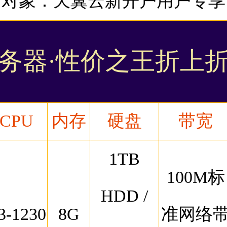
对象：天翼云新开户用户专享
务器·性价之王折上
CPU
内存
硬盘
带宽
1TB
100M标
HDD /
3-1230
8G
准网络