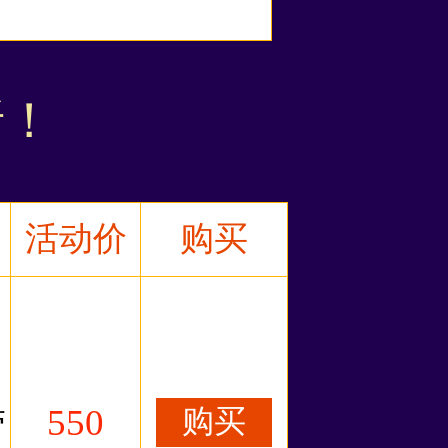
折！
活动价
购买
550
带
购买