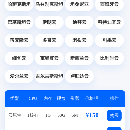
哈萨克斯坦
乌兹别克斯坦
坦桑尼亚
西班牙云
巴基斯坦云
伊朗云
迪拜云
科特迪瓦云
喀麦隆云
多哥云
老挝云
刚果云
缅甸云
柬埔寨云
新西兰云
比利时云
爱尔兰云
吉尔吉斯斯坦
卢旺达云
类型
CPU
内存
硬盘
带宽
价格/月
操作
¥150
云原生
1核心
1G
50G
5M
购买