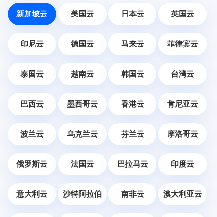
新加坡云
美国云
日本云
英国云
印尼云
德国云
马来云
菲律宾云
泰国云
越南云
韩国云
台湾云
巴西云
墨西哥云
香港云
肯尼亚云
波兰云
乌克兰云
芬兰云
摩洛哥云
俄罗斯云
法国云
巴拉马云
印度云
意大利云
沙特阿拉伯
南非云
澳大利亚云