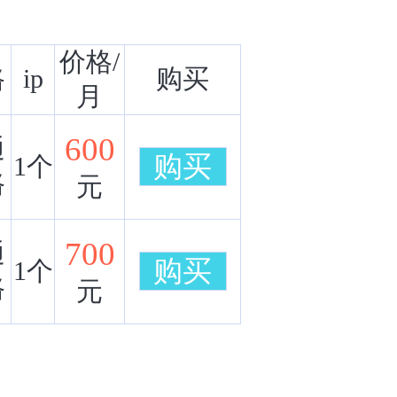
价格/
路
ip
购买
月
600
通
购买
1个
路
元
700
通
购买
1个
路
元