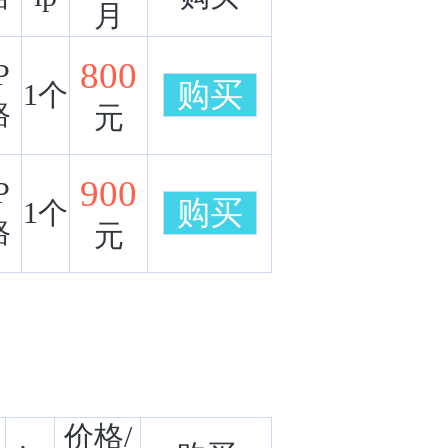
月
800
P
购买
1个
路
元
900
P
购买
1个
路
元
价格/