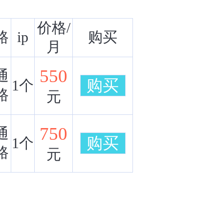
价格/
路
ip
购买
月
550
通
购买
1个
路
元
750
通
购买
1个
路
元