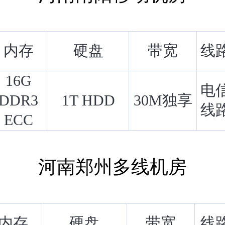
内存
硬盘
带宽
线
16G
电
DDR3
1T HDD
30M独享
线
ECC
河南郑州多线机房
内存
硬盘
带宽
线