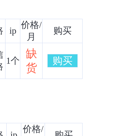
价格/
路
ip
购买
月
缺
信
购买
1个
路
货
价格/
路
ip
购买