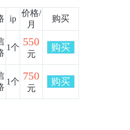
价格/
路
ip
购买
月
550
信
购买
1个
路
元
750
信
购买
1个
路
元