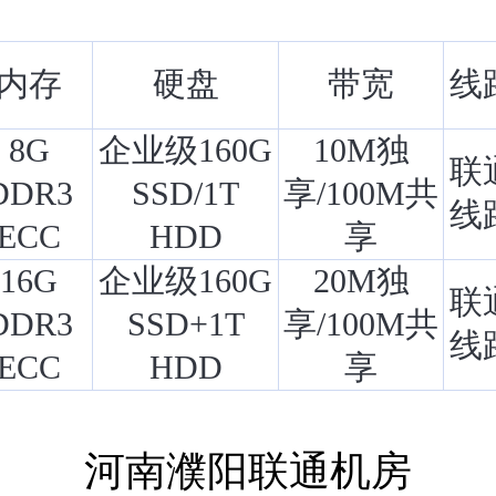
内存
硬盘
带宽
线
8G
企业级160G
10M独
联
DDR3
SSD/1T
享/100M共
线
ECC
HDD
享
16G
企业级160G
20M独
联
DDR3
SSD+1T
享/100M共
线
ECC
HDD
享
河南濮阳联通机房