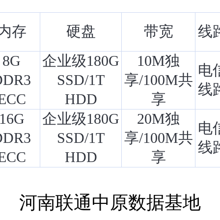
内存
硬盘
带宽
线
8G
企业级180G
10M独
电
DDR3
SSD/1T
享/100M共
线
ECC
HDD
享
16G
企业级180G
20M独
电
DDR3
SSD/1T
享/100M共
线
ECC
HDD
享
河南联通中原数据基地