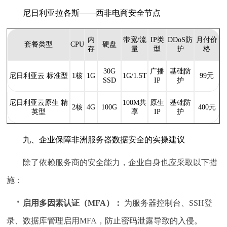
尼日利亚拉各斯——西非电商安全节点
内
带宽/流
IP类
DDoS防
月付价
套餐类型
CPU
硬盘
存
量
型
护
格
30G
广播
基础防
尼日利亚云 标准型
1核
1G
1G/1.5T
99元
SSD
IP
护
尼日利亚云原生 精
100M共
原生
基础防
2核
4G
100G
400元
英型
享
IP
护
九、企业保障非洲服务器数据安全的实操建议
除了依赖服务商的安全能力，企业自身也应采取以下措
施：
启用多因素认证（MFA）：
为服务器控制台、SSH登
录、数据库管理启用MFA，防止密码泄露导致的入侵。