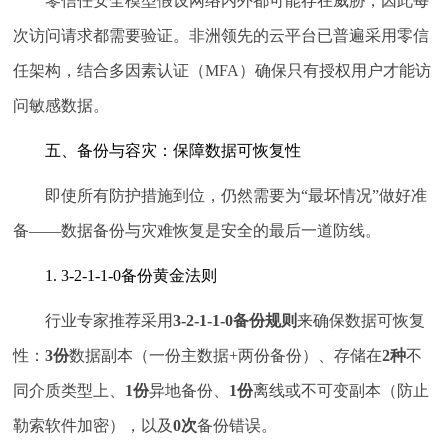
零信任安全模型假设网络内外都可能存在威胁，因此每
次访问请求都需要验证。非洲领先的云平台已普遍采用零信
任架构，结合多因素认证（MFA）确保只有授权用户才能访
问敏感数据。
五、备份与容灾：保障数据可恢复性
即使所有防护措施到位，仍然需要为“最坏情况”做好准
备——数据备份与灾难恢复是安全的最后一道防线。
1. 3-2-1-1-0备份黄金法则
行业专家推荐采用
3-2-1-1-0备份规则
来确保数据可恢复
性：
3份
数据副本（一份主数据+两份备份）、存储在
2种
不
同介质类型上、
1份
异地备份、
1份
离线或不可变副本（防止
勒索软件加密），以及
0次
备份错误。