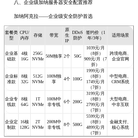
八、企业级加纳服务器安全配置推荐
加纳阿克拉——企业级安全防护首选
原
套餐类
CPU/
DDoS
签约价（1
存储
带宽
生
适用场景
型
内存
防护
年/3年）
IP
1039元/月
企业基
4核
256G
（8折）
跨境电商、
50M独享
2个
50G
础款
16G
NVMe
909元/月（7
企业官网
折）
1999元/月
企业标
8核
512G
100M独
（8折）
中型电商、
4个
100G
准款
32G
NVMe
享
1749元/月
CRM系统
（7折）
3199元/月
企业专
8核
1T
100M中
（8折）
大型电商、
6个
200G
线款
64G
NVMe
非专线
2799元/月
中非互联
（7折）
5599元/月
企业定
16核
2T
200M中
（8折）
金融支付、
8个
500G
制款
128G
NVMe
非专线
4899元/月
核心系统
（7折）