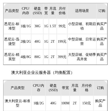
CPU/
硬盘
带
月流
月付
产品类型
适用场景
订购
内存
(SSD)
宽
量
价格
悉尼云-标
小型店铺、初期启
购买产
1核/1G
30G
1G
1.5T
99元
准型
动
品
悉尼云-迅
中型店铺、日常运
购买产
2核/2G
40G
1G
2T
199元
捷型
营
品
悉尼云-精
大型店铺、促销季
购买产
4核/8G
80G
1G
2T
399元
英型
高并发
品
澳大利亚企业云服务器（均衡配置）
CPU/内
硬盘
月流
月付价
产品类型
带宽
订购
存
(SSD)
量
格
澳大利亚云-标准
购买产
1核/2G
40G
100M
2T
150元
型
品