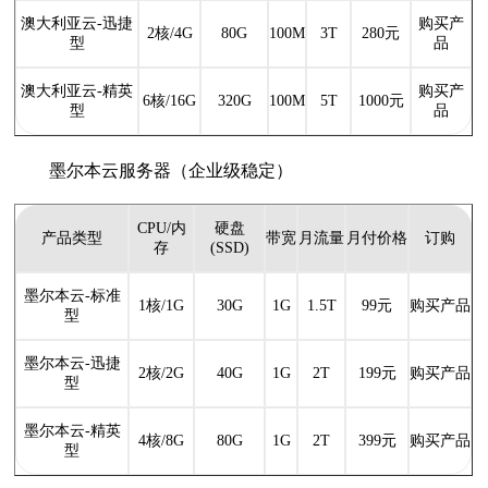
澳大利亚云-迅捷
购买产
2核/4G
80G
100M
3T
280元
型
品
澳大利亚云-精英
购买产
6核/16G
320G
100M
5T
1000元
型
品
墨尔本云服务器（企业级稳定）
CPU/内
硬盘
产品类型
带宽
月流量
月付价格
订购
存
(SSD)
墨尔本云-标准
1核/1G
30G
1G
1.5T
99元
购买产品
型
墨尔本云-迅捷
2核/2G
40G
1G
2T
199元
购买产品
型
墨尔本云-精英
4核/8G
80G
1G
2T
399元
购买产品
型