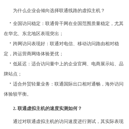
为什么企业会倾向选择联通线路的虚拟主机？
全国访问稳定：联通骨干网在全国范围质量稳定，尤其
在华北、东北地区表现突出；
跨网访问表现好：联通对电信、移动访问路由相对稳
定，跨运营商网络体验更优；
低延迟：适合访问量中上的企业官网、电商展示站、品
牌站点；
适合外贸轻量业务：联通国际出口相对通畅，海外访问
体验较平衡。
2. 联通虚拟主机的速度实测如何？
通过对联通虚拟主机的访问速度进行测试，其实际表现