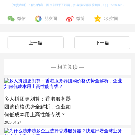
【免责声明】：部分内容、图片来源于互联网，如有侵权请联系删除，QQ：
228866015
微信
朋友圈
微博
QQ空间
上一篇
下一篇
相关阅读
多人拼团更划算：香港服务器
团购价格优势全解析，企业如
何低成本用上高性能专线？
2026-04-27