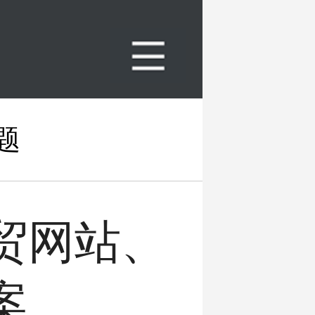
题
贸网站、
案