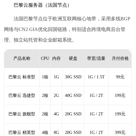
巴黎云服务器（法国节点）
法国巴黎节点位于欧洲互联网核心地带，采用多线BGP
网络与CN2 GIA优化回国链路，特别适合跨境电商后台管
理、独立站托管和企业邮箱系统。
产品名称
CPU
内存
硬盘
带宽/流量
月付价格
巴黎云 标准型
1核
1G
30G SSD
1G / 1.5T
99元
巴黎云 迅捷型
2核
2G
40G SSD
1G / 2T
199元
巴黎云 旗舰型
2核
4G
20G SSD
1G / 2T
199元
巴黎云 精英型
4核
8G
20G SSD
1G / 2T
399元