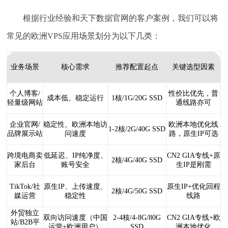
根据行业经验和天下数据官网的客户案例，我们可以将
常见的欧洲VPS应用场景划分为以下几类：
业务场景
核心需求
推荐配置起点
关键选型因素
个人博客/
性价比优先，普
成本低、稳定运行
1核/1G/20G SSD
轻量级网站
通线路亦可
企业官网/
稳定性、欧洲本地访
欧洲本地优化线
1-2核/2G/40G SSD
品牌展示站
问速度
路，原生IP可选
跨境电商卖
低延迟、IP纯净度、
CN2 GIA专线+原
2核/4G/40G SSD
家后台
账号安全
生IP
是刚需
TikTok/社
原生IP、上传速度、
原生IP+优化回程
2核/4G/50G SSD
媒运营
稳定性
线路
外贸独立
双向访问速度（中国
2-4核/4-8G/80G
CN2 GIA专线+欧
站/B2B平
运营+欧洲用户）
SSD
洲本地优化