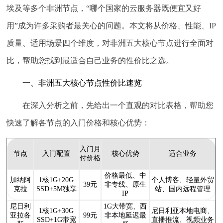
埃及等多个非洲节点，“哪个国家的云服务器既便宜又好
用”成为许多采购者最关心的问题。本文将从价格、性能、IP
质量、适用场景四个维度，对非洲五大核心节点进行全面对
比，帮助您找到最适合自己业务的性价比之选。
一、非洲五大核心节点性价比速览
在深入分析之前，先给出一个直观的对比表格，帮助您
快速了解各节点的入门价格和核心优势：
入门月
节点
入门配置
核心优势
适合业务
付价格
价格最低、中
加纳阿
1核1G+20G
个人博客、轻量外贸
39元
非专线、原生
克拉
SSD+5M独享
站、国内远程管理
IP
尼日利
1G大带宽、西
1核1G+30G
尼日利亚本地电商、
亚拉各
99元
非本地延迟最
SSD+1G带宽
直播推流、视频业务