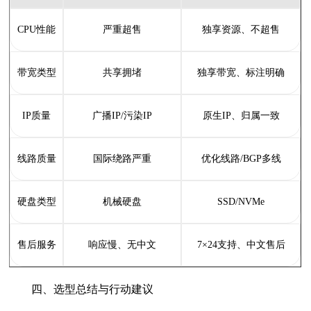
CPU性能
严重超售
独享资源、不超售
带宽类型
共享拥堵
独享带宽、标注明确
IP质量
广播IP/污染IP
原生IP、归属一致
线路质量
国际绕路严重
优化线路/BGP多线
硬盘类型
机械硬盘
SSD/NVMe
售后服务
响应慢、无中文
7×24支持、中文售后
四、选型总结与行动建议