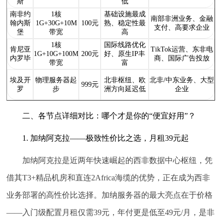
斯
低
南非约
1核
基础设施最成
南部非洲业务、金融
翰内斯
1G+30G+10M
100元
熟、稳定性最
支付、高要求企业
堡
带宽
高
1核
国际线路优化
肯尼亚
TikTok运营、东非电
1G+10G+100M
200元
好、原生IP丰
内罗毕
商、国际广告投放
带宽
富
埃及开
物理服务器起
北非枢纽、欧
北非/中东业务、大型
999元
罗
步
洲方向延迟低
企业
二、各节点详细对比：哪个才是你的“便宜好用”？
1. 加纳阿克拉——极致性价比之选，月租39元起
加纳阿克拉是近两年快速崛起的西非数据中心枢纽，凭
借其T3+精品机房和直连2Africa海缆的优势，正在成为西非
业务部署的高性价比选择。加纳服务器的最大亮点在于价格
——入门级配置月租仅需39元，年付更是低至49元/月，是非