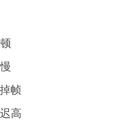
卡顿
缓慢
播掉帧
延迟高