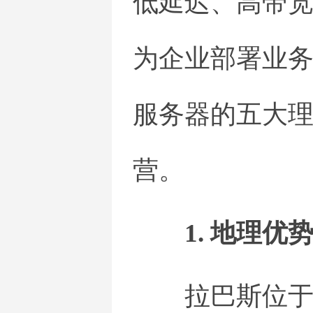
低延迟、高带宽
为企业部署业
服务器的五大
营。
1. 地理
拉巴斯位